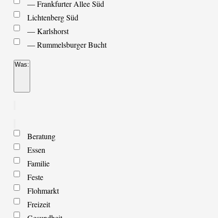
— Frankfurter Allee Süd
Lichtenberg Süd
— Karlshorst
— Rummelsburger Bucht
Was
:
Filter
öffnen
Filter
schließen
Filter
Was
entfernen
Filter
Beratung
schließen
Essen
Familie
Feste
Flohmarkt
Freizeit
Gesundheit