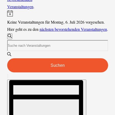
Veranstaltungen
.
Hinweis
Keine Veranstaltungen für Montag, 6. Juli 2026 vorgesehen.
Hier geht es zu den
nächsten bevorstehenden Veranstaltungen
.
Veranstaltungen
Suche
Suche
Bitte
und
Schlüsselwort
Ansichten,
eingeben.
Navigation
Suche
Suchen
nach
Veranstaltungen
Veranstaltung
Filter
verbergen
Schlüsselwort.
Ansichten-
Navigation