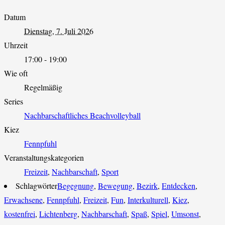
Datum
Dienstag, 7. Juli 2026
Uhrzeit
17:00 - 19:00
Wie oft
Regelmäßig
Series
Nachbarschaftliches Beachvolleyball
Kiez
Fennpfuhl
Veranstaltungskategorien
Freizeit
,
Nachbarschaft
,
Sport
Schlagwörter
Begegnung
,
Bewegung
,
Bezirk
,
Entdecken
,
Erwachsene
,
Fennpfuhl
,
Freizeit
,
Fun
,
Interkulturell
,
Kiez
,
kostenfrei
,
Lichtenberg
,
Nachbarschaft
,
Spaß
,
Spiel
,
Umsonst
,