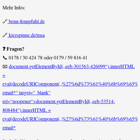
Mehr Infos:
🔗
benn-fennpfuhl.de
🔗
kiezspinne.de/msa
❓ Fragen?
📞 0178 / 30 424 78 oder 0179 / 59 816 41
📧
document.getElementById(„eeb-301563-426099“).innerHTML
=
eval(decodeURIComponent(„%27%6d%73%61%40%6b%69%65%
email*“ target=“_blank“
rel=“noopener“>
document.getElementById(„eeb-53514-
808484“).innerHTML =
eval(decodeURIComponent(„%27%6d%73%61%40%6b%69%65%
email*