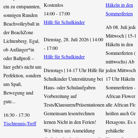
Kostenlos
Häkeln in den
ein zu entspannten,
14:00
-
17:00
Sommerferien
sonnigen Runden
Hilfe für Schulkinder
Beachvolleyball in
Ab 08. Juli jede
der BeachZone
Mittwoch | 15-1
Dienstag, 28. Juli 2026 | 14:00
Lichtenberg. Egal,
Häkeln in den
-
17:00
ob Anfänger*in
Sommerferien (
Hilfe für Schulkinder
oder Ballprofi –
mittwochs) Ab 08
hier geht's nicht um
Dienstags | 14-17 Uhr Hilfe für
jeden Mittwoch |
Perfektion, sondern
Schulkinder Unterstützung bei
17 Uhr Häkeln i
um Spaß,
Haus- oder Schulaufgaben
Sommerferien -
Bewegung und
Vorbereitung auf
African Flowers 
gute...
Tests/Klausuren/Präsentationen
alle African Flo
Gemeinsam lesen/rechnen
heißen auch Gr
16:30
-
17:30
lernen Nicht in den Ferien!
Hexagons. Es si
Tischtennis-Treff
Wir bitten um Anmeldung
gehäkelte