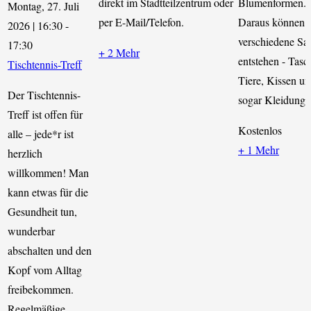
direkt im Stadtteilzentrum oder
Blumenformen.
Montag, 27. Juli
per E-Mail/Telefon.
Daraus können v
2026 | 16:30
-
verschiedene Sa
17:30
+ 2 Mehr
entstehen - Tasc
Tischtennis-Treff
Tiere, Kissen u
Der Tischtennis-
sogar Kleidung. I
Treff ist offen für
Kostenlos
alle – jede*r ist
+ 1 Mehr
herzlich
willkommen! Man
kann etwas für die
Gesundheit tun,
wunderbar
abschalten und den
Kopf vom Alltag
freibekommen.
Regelmäßige