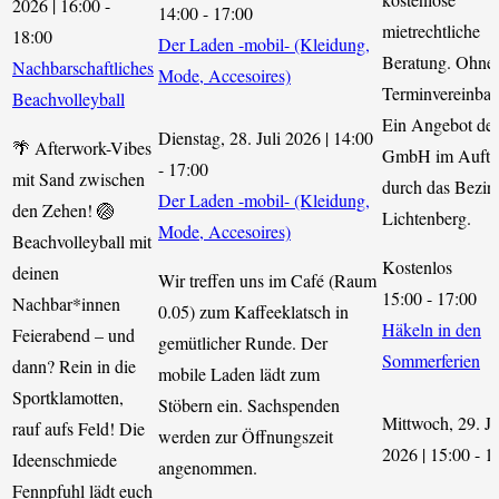
2026 | 16:00
-
14:00
-
17:00
mietrechtliche
18:00
Der Laden -mobil- (Kleidung,
Beratung. Ohne
Nachbarschaftliches
Mode, Accesoires)
Terminvereinbar
Beachvolleyball
Ein Angebot de
Dienstag, 28. Juli 2026 | 14:00
🌴 Afterwork-Vibes
GmbH im Auftr
-
17:00
mit Sand zwischen
durch das Bezir
Der Laden -mobil- (Kleidung,
den Zehen! 🏐
Lichtenberg.
Mode, Accesoires)
Beachvolleyball mit
Kostenlos
deinen
Wir treffen uns im Café (Raum
15:00
-
17:00
Nachbar*innen
0.05) zum Kaffeeklatsch in
Häkeln in den
Feierabend – und
gemütlicher Runde. Der
Sommerferien
dann? Rein in die
mobile Laden lädt zum
Sportklamotten,
Stöbern ein. Sachspenden
Mittwoch, 29. Ju
rauf aufs Feld! Die
werden zur Öffnungszeit
2026 | 15:00
-
1
Ideenschmiede
angenommen.
Fennpfuhl lädt euch