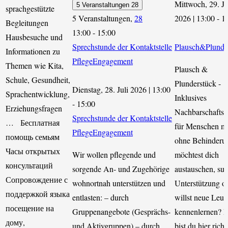
Mittwoch, 29. Ju
5 Veranstaltungen
28
sprachgestützte
5 Veranstaltungen,
28
2026 | 13:00
-
1
Begleitungen
13:00
-
15:00
Hausbesuche und
Sprechstunde der Kontaktstelle
Plausch&Plunde
Informationen zu
PflegeEngagement
Themen wie Kita,
Plausch &
Schule, Gesundheit,
Plunderstück -
Dienstag, 28. Juli 2026 | 13:00
Sprachentwicklung,
Inklusives
-
15:00
Erziehungsfragen
Nachbarschaftsc
Sprechstunde der Kontaktstelle
… Бесплатная
für Menschen mi
PflegeEngagement
помощь семьям
ohne Behinderu
Часы открытых
Wir wollen pflegende und
möchtest dich
консультаций
sorgende An- und Zugehörige
austauschen, suc
Сопровождение с
wohnortnah unterstützen und
Unterstützung o
поддержкой языка
entlasten: – durch
willst neue Leut
посещение на
Gruppenangebote (Gesprächs-
kennenlernen? 
дому,
und Aktivgruppen) – durch
bist du hier richt