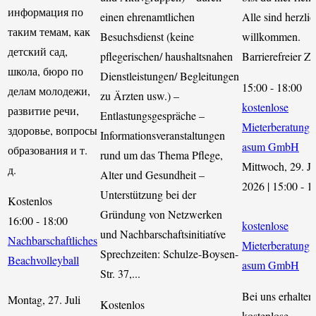
информация по
einen ehrenamtlichen
Alle sind herzlic
таким темам, как
Besuchsdienst (keine
willkommen.
детский сад,
pflegerischen/ haushaltsnahen
Barrierefreier Z
школа, бюро по
Dienstleistungen/ Begleitungen
15:00
-
18:00
делам молодежи,
zu Ärzten usw.) –
kostenlose
развитие речи,
Entlastungsgespräche –
Mieterberatung 
здоровье, вопросы
Informationsveranstaltungen
asum GmbH
образования и т.
rund um das Thema Pflege,
Mittwoch, 29. Ju
д.
Alter und Gesundheit –
2026 | 15:00
-
1
Unterstützung bei der
Kostenlos
Gründung von Netzwerken
16:00
-
18:00
kostenlose
und Nachbarschaftsinitiatíve
Nachbarschaftliches
Mieterberatung 
Sprechzeiten: Schulze-Boysen-
Beachvolleyball
asum GmbH
Str. 37,...
Bei uns erhalten
Montag, 27. Juli
Kostenlos
kostenlose