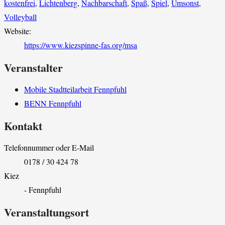
kostenfrei
,
Lichtenberg
,
Nachbarschaft
,
Spaß
,
Spiel
,
Umsonst
,
Volleyball
Website:
https://www.kiezspinne-fas.org/msa
Veranstalter
Mobile Stadtteilarbeit Fennpfuhl
BENN Fennpfuhl
Kontakt
Telefonnummer oder E-Mail
0178 / 30 424 78
Kiez
- Fennpfuhl
Veranstaltungsort