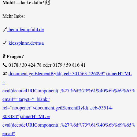
Mobil
– danke dafür! 🙌
Mehr Infos:
🔗
benn-fennpfuhl.de
🔗
kiezspinne.de/msa
❓ Fragen?
📞 0178 / 30 424 78 oder 0179 / 59 816 41
📧
document.getElementById(„eeb-301563-426099“).innerHTML
=
eval(decodeURIComponent(„%27%6d%73%61%40%6b%69%65%
email*“ target=“_blank“
rel=“noopener“>
document.getElementById(„eeb-53514-
808484“).innerHTML =
eval(decodeURIComponent(„%27%6d%73%61%40%6b%69%65%
email*