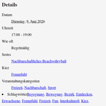
Details
Datum
Dienstag, 9. Juni 2026
Uhrzeit
17:00 - 19:00
Wie oft
Regelmäßig
Series
Nachbarschaftliches Beachvolleyball
Kiez
Fennpfuhl
Veranstaltungskategorien
Freizeit
,
Nachbarschaft
,
Sport
Schlagwörter
Begegnung
,
Bewegung
,
Bezirk
,
Entdecken
,
Erwachsene
,
Fennpfuhl
,
Freizeit
,
Fun
,
Interkulturell
,
Kiez
,