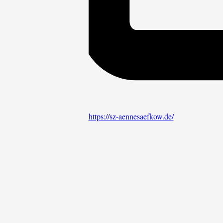
Webseite
https://sz-aennesaefkow.de/