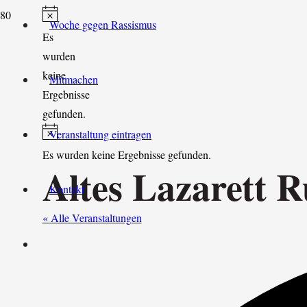
Woche gegen Rassismus
Hinweis
Es
wurden
keine
Mitmachen
Ergebnisse
gefunden.
Hinweis
Veranstaltung eintragen
Es wurden keine Ergebnisse gefunden.
Altes Lazarett
Kontakt
« Alle Veranstaltungen