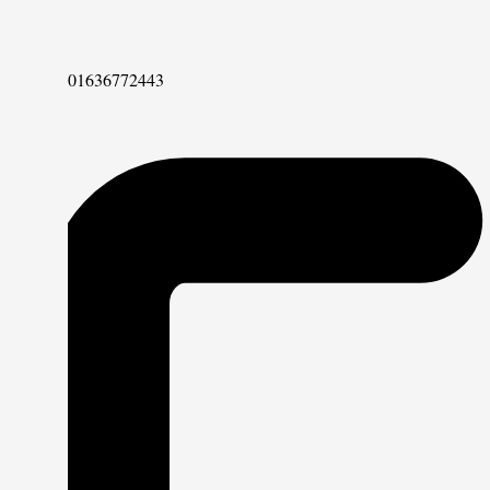
Telefon
01636772443