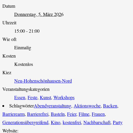
Datum
Donnerstag, 5. März 2026
Uhrzeit
15:00 - 21:00
Wie oft
Einmalig
Kosten
Kostenlos
Kiez
Neu-Hohenschönhausen-Nord
Veranstaltungskategorien
Essen
,
Feste
,
Kunst
,
Workshops
Schlagwörter
Abendveranstaltung
,
Aktionswoche
,
Backen
,
Barrierearm
,
Barrierefrei
,
Basteln
,
Feier
,
Filme
,
Frauen
,
Generationsübergreifend
,
Kino
,
kostenfrei
,
Nachbarschaft
,
Party
Website: