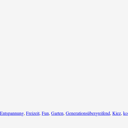
Entspannung
,
Freizeit
,
Fun
,
Garten
,
Generationsübergreifend
,
Kiez
,
ko