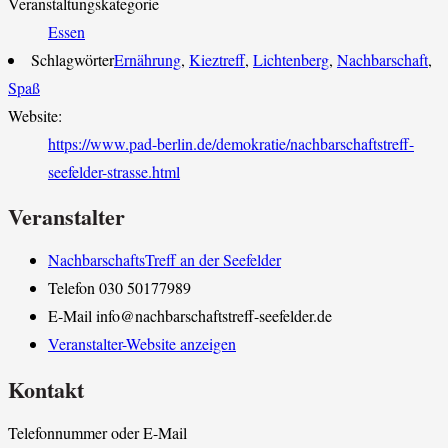
Veranstaltungskategorie
Essen
Schlagwörter
Ernährung
,
Kieztreff
,
Lichtenberg
,
Nachbarschaft
,
Spaß
Website:
https://www.pad-berlin.de/demokratie/nachbarschaftstreff-
seefelder-strasse.html
Veranstalter
NachbarschaftsTreff an der Seefelder
Telefon
030 50177989
E-Mail
info@nachbarschaftstreff-seefelder.de
Veranstalter-Website anzeigen
Kontakt
Telefonnummer oder E-Mail