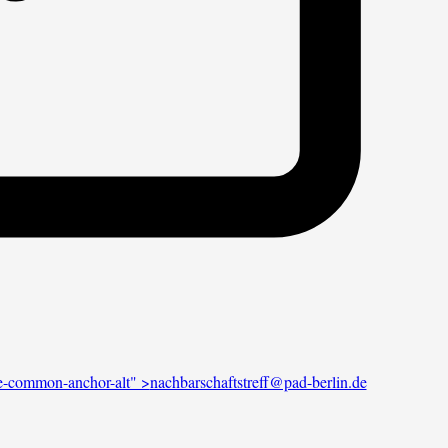
ibe-common-anchor-alt" >
nachbarschaftstreff@pad-berlin.de