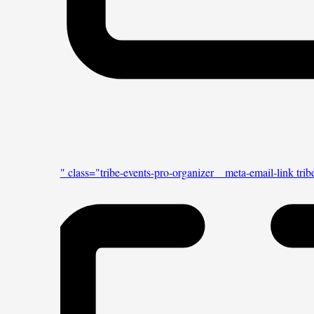
Email
" class="tribe-events-pro-organizer__meta-email-link tr