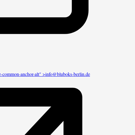
ibe-common-anchor-alt" >
info@bluboks-berlin.de