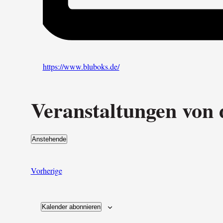
Webseite
https://www.bluboks.de/
Veranstaltungen von 
Anstehende
Datum
wählen.
Veranstaltungen
Vorherige
Kalender abonnieren