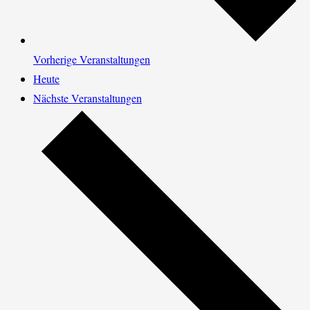
Vorherige
Veranstaltungen
Heute
Nächste
Veranstaltungen