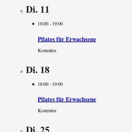
Di.
11
18:00
-
19:00
Pilates für Erwachsene
Kostenlos
Di.
18
18:00
-
19:00
Pilates für Erwachsene
Kostenlos
Di.
25