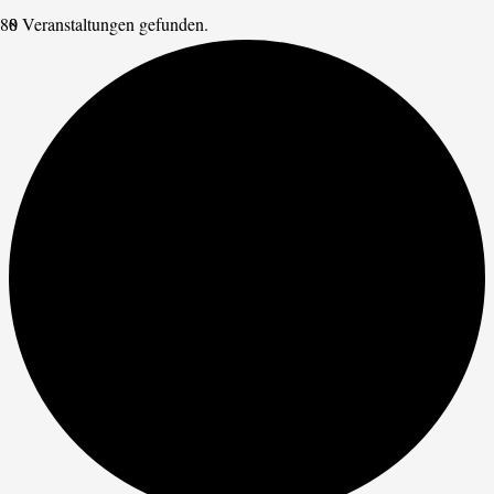
8 Veranstaltungen gefunden.