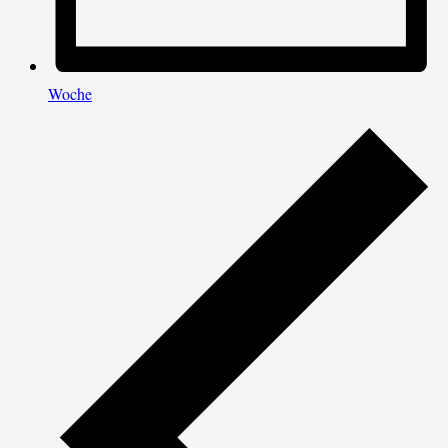
Woche