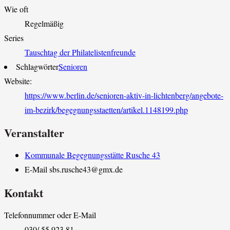
Wie oft
Regelmäßig
Series
Tauschtag der Philatelistenfreunde
Schlagwörter
Senioren
Website:
https://www.berlin.de/senioren-aktiv-in-lichtenberg/angebote-
im-bezirk/begegnungsstaetten/artikel.1148199.php
Veranstalter
Kommunale Begegnungsstätte Rusche 43
E-Mail
sbs.rusche43@gmx.de
Kontakt
Telefonnummer oder E-Mail
030/ 55 923 81