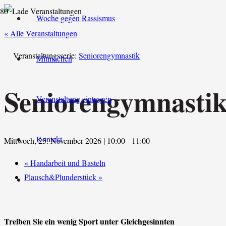
Woche gegen Rassismus
« Alle Veranstaltungen
Veranstaltungsserie:
Seniorengymnastik
Mitmachen
Seniorengymnasti
Veranstaltung eintragen
Kontakt
Mittwoch, 25. November 2026 | 10:00
-
11:00
«
Handarbeit und Basteln
Plausch&Plunderstück
»
Treiben Sie ein wenig Sport unter Gleichgesinnten