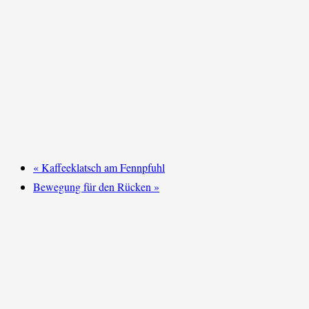
«
Kaffeeklatsch am Fennpfuhl
Bewegung für den Rücken
»