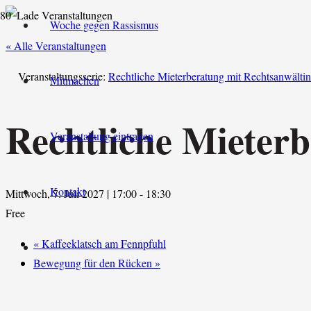
Woche gegen Rassismus
« Alle Veranstaltungen
Veranstaltungsserie:
Rechtliche Mieterberatung mit Rechtsanwältin
Mitmachen
Rechtliche Mieter
Veranstaltung eintragen
Kontakt
Mittwoch, 7. Juli 2027 | 17:00
-
18:30
Free
«
Kaffeeklatsch am Fennpfuhl
Bewegung für den Rücken
»