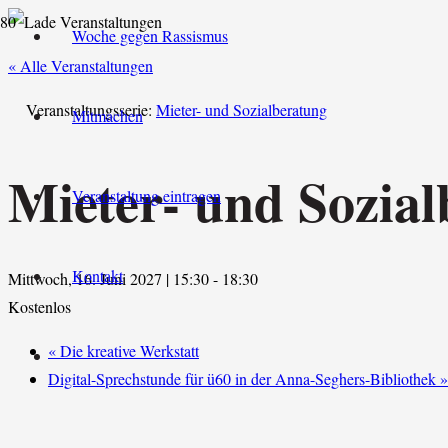
Woche gegen Rassismus
« Alle Veranstaltungen
Veranstaltungsserie:
Mieter- und Sozialberatung
Mitmachen
Mieter- und Sozia
Veranstaltung eintragen
Kontakt
Mittwoch, 16. Juni 2027 | 15:30
-
18:30
Kostenlos
«
Die kreative Werkstatt
Digital-Sprechstunde für ü60 in der Anna-Seghers-Bibliothek
»