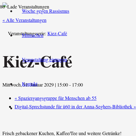
Woche gegen Rassismus
« Alle Veranstaltungen
Veranstaltungsserie:
Kiez-Café
Mitmachen
Kiez-Café
Veranstaltung eintragen
Kontakt
Mittwoch, 31. Januar 2029 | 15:00
-
17:00
«
Spaziergangsgruppe für Menschen ab 55
Digital-Sprechstunde für ü60 in der Anna-Seghers-Bibliothek
»
Frisch gebackener Kuchen, Kaffee/Tee und weitere Getränke!