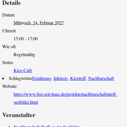
Details
Datum
Mittwoch, 24. Februar 2027
Uhrzeit
15:00 - 17:00
Wie oft
Regelmäßig
Series
Kiez-Café
Schlagwörter
Ernährung
,
Inklusiv
,
Kieztreff
,
Nachbarschaft
Website:
https://www.frei-zeit-haus.de/projekte/nachbarschaftstreff-
seefelder.html
Veranstalter
NachbarschaftsTreff an der Seefelder