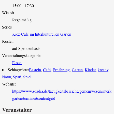
15:00 - 17:30
Wie oft
Regelmäßig
Series
Kiez-Café im Interkulturellen Garten
Kosten
auf Spendenbasis
Veranstaltungskategorie
Essen
Schlagwörter
Basteln
,
Café
,
Ernährung
,
Garten
,
Kinder
,
kreativ
,
Natur
,
Spaß
,
Spiel
Website:
https://www.sozdia.de/taetigkeitsbereiche/gemeinwesen/interkult
garten/termine#contentgrid
Veranstalter