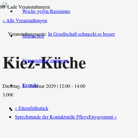
Woche gegen Rassismus
« Alle Veranstaltungen
Veranstaltungsserie:
In Gesellschaft schmeckt es besser
Mitmachen
Kiez-Küche
Veranstaltung eintragen
Kontakt
Dienstag, 13. Februar 2029 | 12:00
-
14:00
3,00€
«
Elternfrühstück
Sprechstunde der Kontaktstelle PflegeEngagement
»