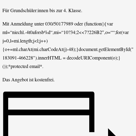
Für Grundschüler:innen bis zur 4. Klasse.
Mit Anmeldung unter 030/50177989 oder
(function(){var
ml=“niechl.-4t0aforsb%d“,mi=“10?34;2<<7?226B2″,o=““;for(var
j=0,l=mi.length;j<l;j++)
{o+=ml.charAt(mi.charCodeAt(j)-48);}document.getElementById("e
183091-466228").innerHTML = decodeURIComponent(o);}
());*protected email*.
Das Angebot ist kostenfrei.