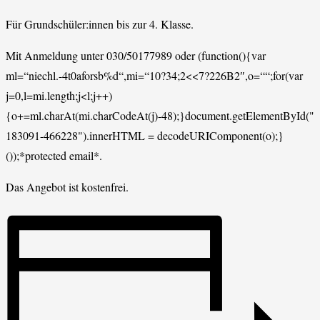
Für Grundschüler:innen bis zur 4. Klasse.
Mit Anmeldung unter 030/50177989 oder
(function(){var
ml=“niechl.-4t0aforsb%d“,mi=“10?34;2<<7?226B2″,o=““;for(var
j=0,l=mi.length;j<l;j++)
{o+=ml.charAt(mi.charCodeAt(j)-48);}document.getElementById("e
183091-466228").innerHTML = decodeURIComponent(o);}
());*protected email*.
Das Angebot ist kostenfrei.