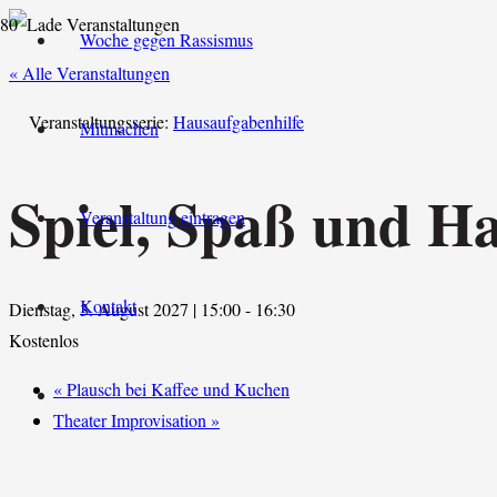
Woche gegen Rassismus
« Alle Veranstaltungen
Veranstaltungsserie:
Hausaufgabenhilfe
Mitmachen
Spiel, Spaß und H
Veranstaltung eintragen
Kontakt
Dienstag, 3. August 2027 | 15:00
-
16:30
Kostenlos
«
Plausch bei Kaffee und Kuchen
Theater Improvisation
»