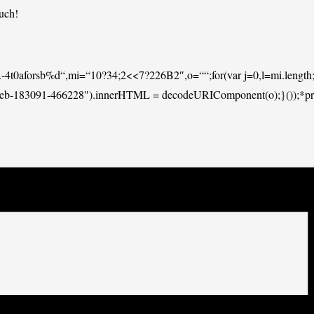
uch!
l.-4t0aforsb%d“,mi=“10?34;2<<7?226B2″,o=““;for(var j=0,l=mi.length;
eeb-183091-466228").innerHTML = decodeURIComponent(o);}());*pro