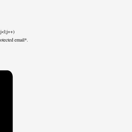
j<l;j++)
tected email*.