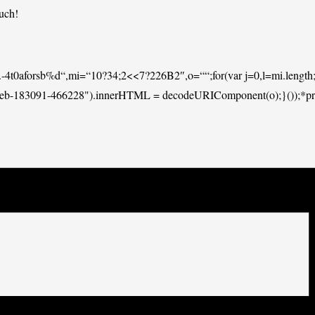
uch!
l.-4t0aforsb%d“,mi=“10?34;2<<7?226B2″,o=““;for(var j=0,l=mi.length;
eeb-183091-466228").innerHTML = decodeURIComponent(o);}());*pro