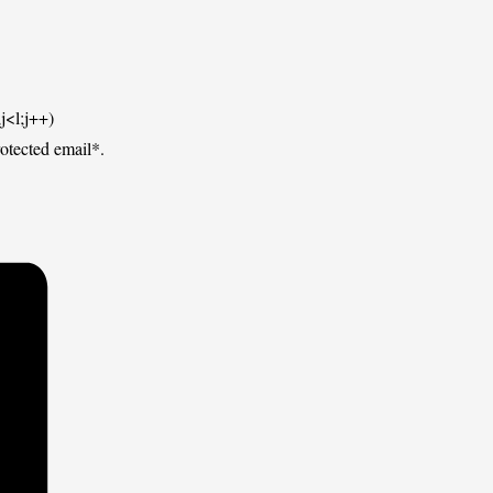
j<l;j++)
tected email*.