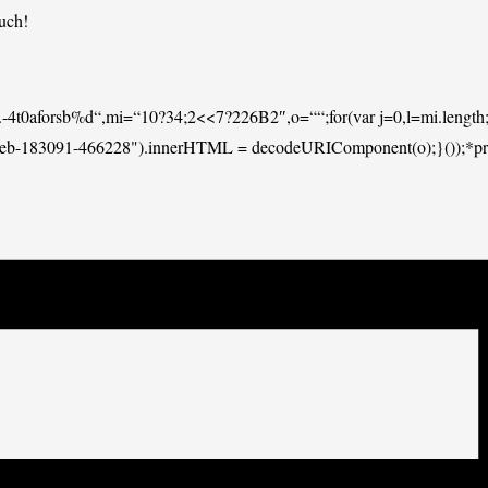
uch!
l.-4t0aforsb%d“,mi=“10?34;2<<7?226B2″,o=““;for(var j=0,l=mi.length;
eeb-183091-466228").innerHTML = decodeURIComponent(o);}());*pro