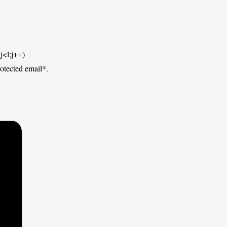
j<l;j++)
tected email*.