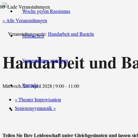
Woche gegen Rassismus
« Alle Veranstaltungen
Veranstaltungsserie:
Handarbeit und Basteln
Mitmachen
Handarbeit und Ba
Veranstaltung eintragen
Kontakt
Mittwoch, 26. April 2028 | 9:00
-
11:00
«
Theater Improvisation
Seniorengymnastik
»
Teilen Sie Ihre Leidenschaft unter Gleichgesinnten und lassen sic