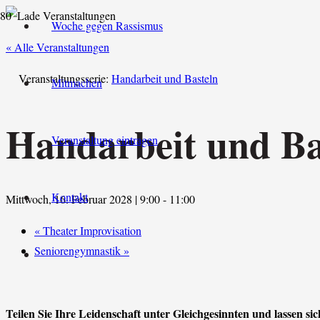
Woche gegen Rassismus
« Alle Veranstaltungen
Veranstaltungsserie:
Handarbeit und Basteln
Mitmachen
Handarbeit und Ba
Veranstaltung eintragen
Kontakt
Mittwoch, 16. Februar 2028 | 9:00
-
11:00
«
Theater Improvisation
Seniorengymnastik
»
Teilen Sie Ihre Leidenschaft unter Gleichgesinnten und lassen sic