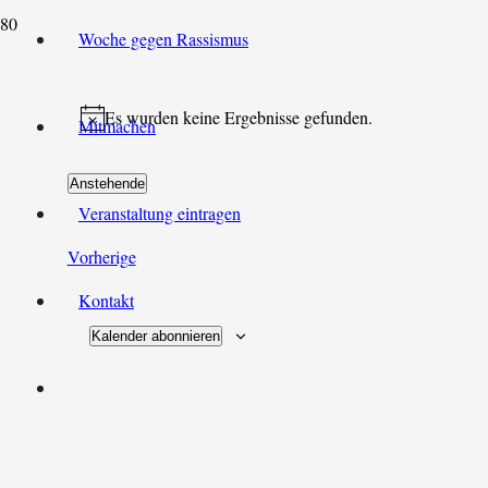
Woche gegen Rassismus
Es wurden keine Ergebnisse gefunden.
Mitmachen
Hinweis
Anstehende
Datum
Veranstaltung eintragen
auswählen.
Veranstaltungen
Vorherige
Kontakt
Kalender abonnieren